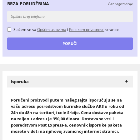
BRZA PORUDŽBINA
Bez registracije
Slažem se sa
Opštim uslovima
i
Politikom privatnosti
stranice.
+
Isporuka
Poručeni proizvodi putem našeg sajta isporučuju se na
vašu adresu posredstvom kurirske službe AKS u roku od
24h do 48h na teritoriji cele Srbije. Cena dostave paketa
na zeljenu adresu je 350,00 dinara. Dostava se vrsi i
posredstvom Post Express-a, cenovnik isporuke paketa
mozete videti na njihovoj zvanicnoj internet stranici.