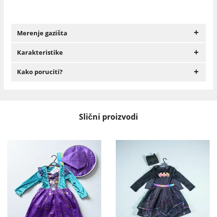
+
Merenje gazišta
+
Karakteristike
+
Kako poruciti?
Slični proizvodi