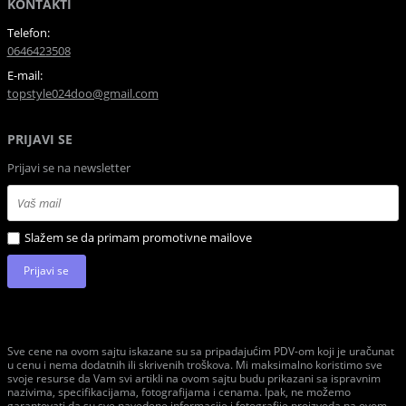
KONTAKTI
Telefon:
0646423508
E-mail:
topstyle024doo@gmail.com
PRIJAVI SE
Prijavi se na newsletter
Slažem se da primam promotivne mailove
Prijavi se
Sve cene na ovom sajtu iskazane su sa pripadajućim PDV-om koji je uračunat
u cenu i nema dodatnih ili skrivenih troškova. Mi maksimalno koristimo sve
svoje resurse da Vam svi artikli na ovom sajtu budu prikazani sa ispravnim
nazivima, specifikacijama, fotografijama i cenama. Ipak, ne možemo
garantovati da su sve navedene informacije i fotografije proizvoda na ovom