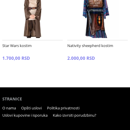
Star Wars kostim
Nativity sheepherd kostim
1.700,00 RSD
2.000,00 RSD
STRANICE
O nama
Opšti uslovi
Politika privatnosti
Uslovi kupovine i isporuka
Kako izvrsiti porudzbinu?