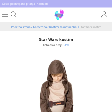
Često postavljana pitanja
Kontakti
Početna strana
/
Garderoba
/
Kostimi za maskenbal
/
Star Wars kostim
Star Wars kostim
Kataloški broj:
G190