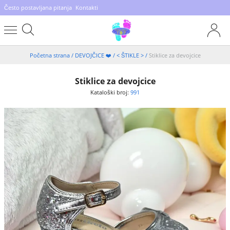
Često postavljana pitanja
Kontakti
Početna strana
/
DEVOJČICE ❤️
/
< ŠTIKLE >
/
Stiklice za devojcice
Stiklice za devojcice
Kataloški broj:
991