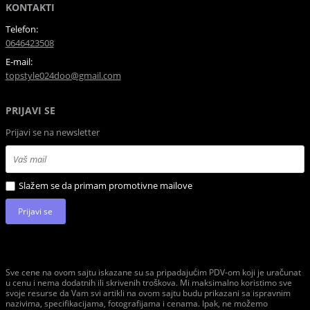
KONTAKTI
Telefon:
0646423508
E-mail:
topstyle024doo@gmail.com
PRIJAVI SE
Prijavi se na newsletter
Slažem se da primam promotivne mailove
Prijavi se
Sve cene na ovom sajtu iskazane su sa pripadajućim PDV-om koji je uračunat
u cenu i nema dodatnih ili skrivenih troškova. Mi maksimalno koristimo sve
svoje resurse da Vam svi artikli na ovom sajtu budu prikazani sa ispravnim
nazivima, specifikacijama, fotografijama i cenama. Ipak, ne možemo