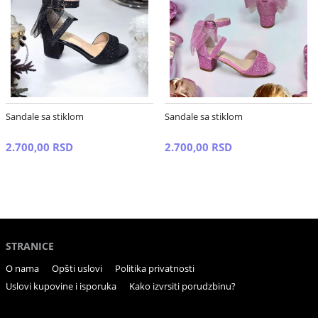
Sandale sa stiklom
Sandale sa stiklom
2.700,00 RSD
2.700,00 RSD
STRANICE
O nama
Opšti uslovi
Politika privatnosti
Uslovi kupovine i isporuka
Kako izvrsiti porudzbinu?