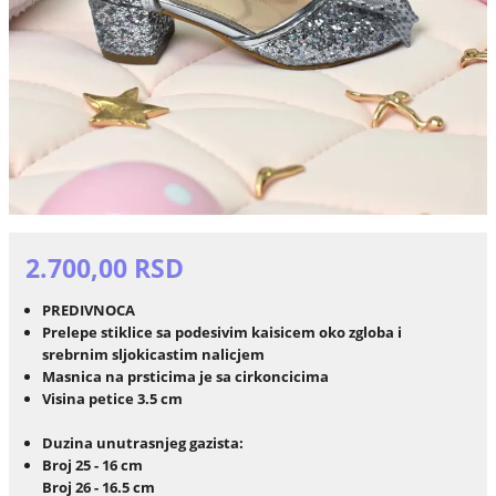
2.700,00 RSD
PREDIVNOCA
Prelepe stiklice sa podesivim kaisicem oko zgloba i
srebrnim sljokicastim nalicjem
Masnica na prsticima je sa cirkoncicima
Visina petice 3.5 cm
Duzina unutrasnjeg gazista:
Broj 25 - 16 cm
Broj 26 - 16.5 cm