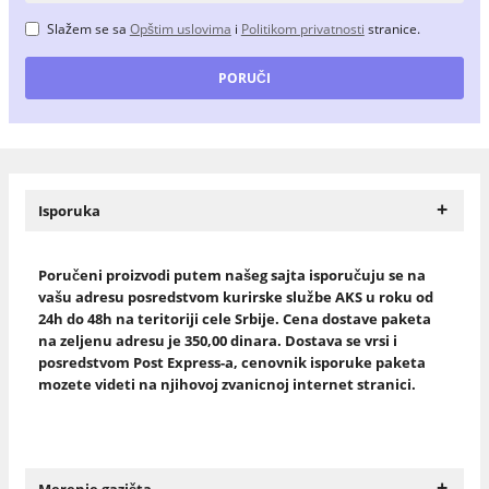
Slažem se sa
Opštim uslovima
i
Politikom privatnosti
stranice.
+
Isporuka
Poručeni proizvodi putem našeg sajta isporučuju se na
vašu adresu posredstvom kurirske službe AKS u roku od
24h do 48h na teritoriji cele Srbije. Cena dostave paketa
na zeljenu adresu je 350,00 dinara. Dostava se vrsi i
posredstvom Post Express-a, cenovnik isporuke paketa
mozete videti na njihovoj zvanicnoj internet stranici.
+
Merenje gazišta