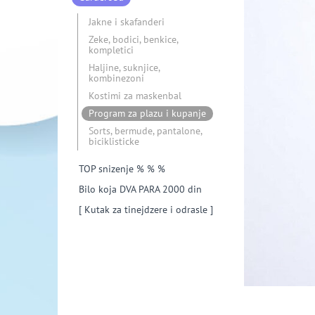
Jakne i skafanderi
Zeke, bodici, benkice,
kompletici
Haljine, suknjice,
kombinezoni
Kostimi za maskenbal
Program za plazu i kupanje
Sorts, bermude, pantalone,
biciklisticke
TOP snizenje % % %
Bilo koja DVA PARA 2000 din
[ Kutak za tinejdzere i odrasle ]