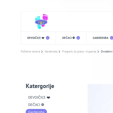
DEVOJČICE ❤️
DEČACI ⚽️
GARDEROBA
Početna strana
Garderoba
Program za plazu i kupanje
Dvodelni
Katergorije
DEVOJČICE ❤️
DEČACI ⚽️
Garderoba