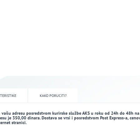
TERISTIKE
KAKO PORUCITI?
a vašu adresu posredstvom kurirske službe AKS u roku od 24h do 48h na
dresu je 350,00 dinara. Dostava se vrsi i posredstvom Post Express-a, ceno
rnet stranici.