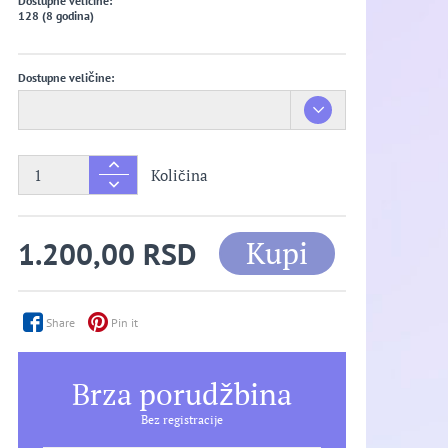
Dostupne velicine:
128 (8 godina)
Dostupne veličine:
Količina
Kupi
1.200,00 RSD
Share
Pin it
Brza porudžbina
Bez registracije