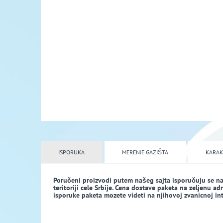
ISPORUKA
MERENJE GAZIŠTA
KARAK
Poručeni proizvodi putem našeg sajta isporučuju se n
teritoriji cele Srbije. Cena dostave paketa na zeljenu a
isporuke paketa mozete videti na njihovoj zvanicnoj inte