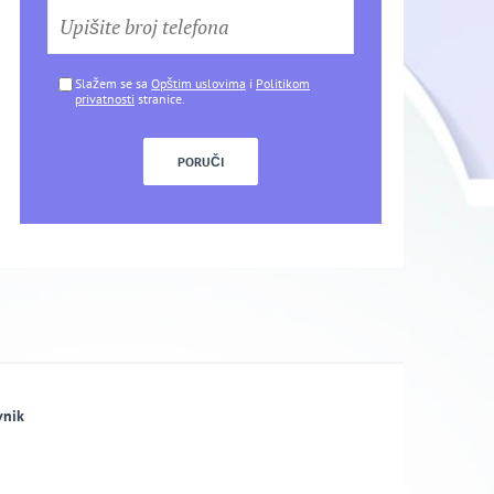
Slažem se sa
Opštim uslovima
i
Politikom
privatnosti
stranice.
vnik