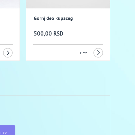
Gornj deo kupaceg
500,00 RSD
Detalji
i se