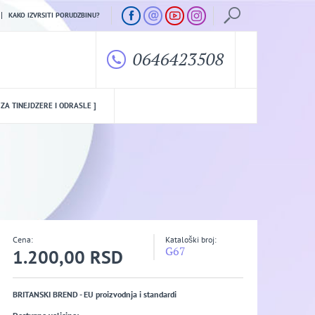
KAKO IZVRSITI PORUDZBINU?
0646423508
 ZA TINEJDZERE I ODRASLE ]
Cena:
Kataloški broj:
G67
1.200,00 RSD
BRITANSKI BREND - EU proizvodnja i standardi