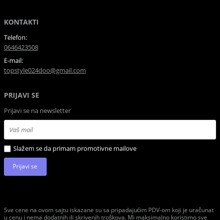
KONTAKTI
Telefon:
0646423508
E-mail:
topstyle024doo@gmail.com
PRIJAVI SE
Prijavi se na newsletter
Slažem se da primam promotivne mailove
Prijavi se
Sve cene na ovom sajtu iskazane su sa pripadajućim PDV-om koji je uračunat
u cenu i nema dodatnih ili skrivenih troškova. Mi maksimalno koristimo sve