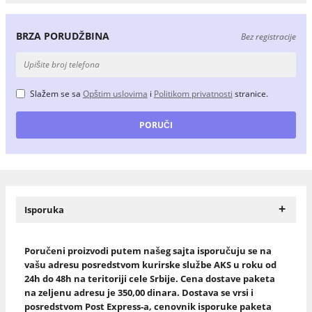
BRZA PORUDŽBINA
Bez registracije
Slažem se sa
Opštim uslovima
i
Politikom privatnosti
stranice.
+
Isporuka
Poručeni proizvodi putem našeg sajta isporučuju se na
vašu adresu posredstvom kurirske službe AKS u roku od
24h do 48h na teritoriji cele Srbije. Cena dostave paketa
na zeljenu adresu je 350,00 dinara. Dostava se vrsi i
posredstvom Post Express-a, cenovnik isporuke paketa