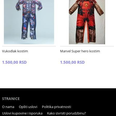
Vukodlak kostim
Marvel Super hero kostim
1.500,00 RSD
1.500,00 RSD
STRANICE
O nama
Opšti uslovi
Politika privatnosti
Uslovi kupovine i isporuka
Kako izvrsiti porudzbinu?