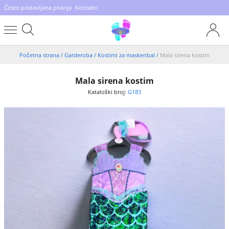
Često postavljana pitanja
Kontakti
Početna strana
/
Garderoba
/
Kostimi za maskenbal
/
Mala sirena kostim
Mala sirena kostim
Kataloški broj:
G183